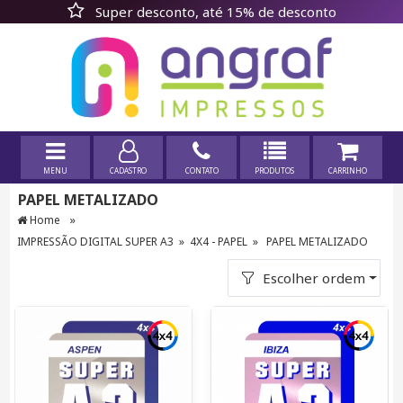
Super desconto, até 15% de desconto
MENU
CADASTRO
CONTATO
PRODUTOS
CARRINHO
PAPEL METALIZADO
»
Home
IMPRESSÃO DIGITAL SUPER A3
»
4X4 - PAPEL
»
PAPEL METALIZADO
Escolher ordem