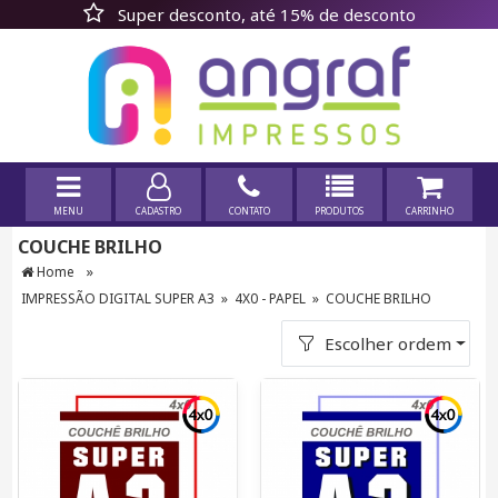
Super desconto, até 15% de desconto
MENU
CADASTRO
CONTATO
PRODUTOS
CARRINHO
COUCHE BRILHO
»
Home
IMPRESSÃO DIGITAL SUPER A3
»
4X0 - PAPEL
»
COUCHE BRILHO
Escolher ordem