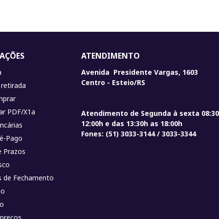
AÇÕES
ATENDIMENTO
a
Avenida Presidente Vargas, 1603
Centro - Esteio/RS
retirada
prar
ar PDF/X1a
Atendimento de Segunda à sexta 08:30
12:00h e das 13:30h as 18:00h
ncárias
Fones: (51) 3033-3144 / 3033-3344
ré-Pago
e Prazos
sco
s de Fechamento
ão
o
 preços