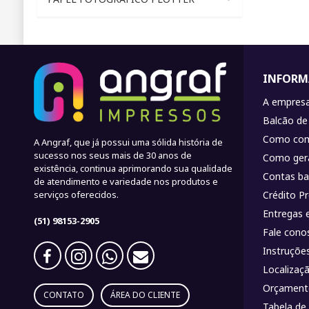
INFORM
A empres
Balcão de 
Como com
A Angraf, que já possui uma sólida história de
sucesso nos seus mais de 30 anos de
Como ger
existência, continua aprimorando sua qualidade
Contas ba
de atendimento e variedade nos produtos e
serviços oferecidos.
Crédito P
Entregas 
(51) 98153-2905
Fale cono
Instruçõe
Localizaç
Orçament
CONTATO
ÁREA DO CLIENTE
Tabela de