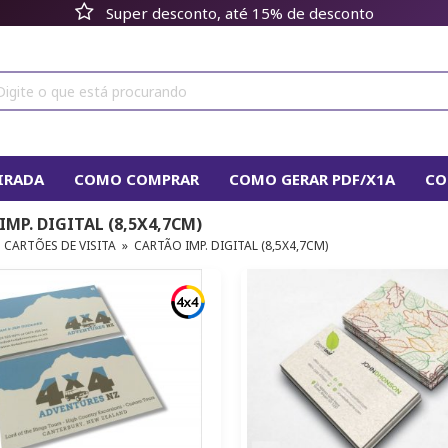
Super desconto, até 15% de desconto
TIRADA
COMO COMPRAR
COMO GERAR PDF/X1A
CO
MP. DIGITAL (8,5X4,7CM)
STRUÇÕES DE FECHAMENTO
ORÇAMENTO
FALE CONO
»
CARTÕES DE VISITA
»
CARTÃO IMP. DIGITAL (8,5X4,7CM)